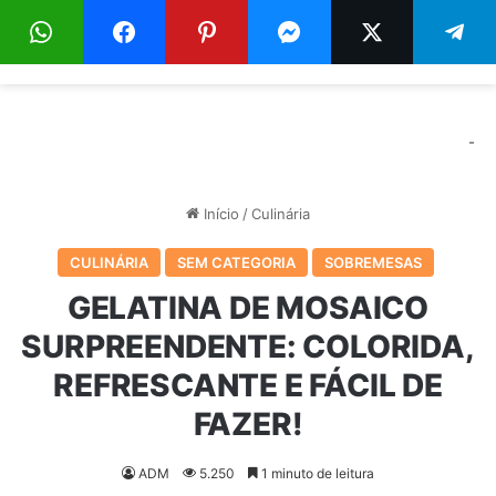
Menu
Pr
-
Início
/
Culinária
CULINÁRIA
SEM CATEGORIA
SOBREMESAS
GELATINA DE MOSAICO
SURPREENDENTE: COLORIDA,
REFRESCANTE E FÁCIL DE
FAZER!
ADM
5.250
1 minuto de leitura