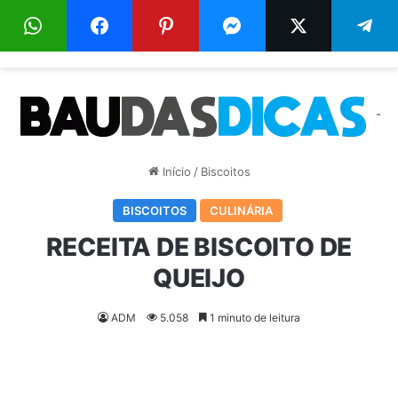
Menu
Pr
-
Início
/
Biscoitos
BISCOITOS
CULINÁRIA
RECEITA DE BISCOITO DE
QUEIJO
ADM
5.058
1 minuto de leitura