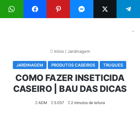
Menu
Pr
-
Início
/
Jardinagem
JARDINAGEM
PRODUTOS CASEIROS
TRUQUES
COMO FAZER INSETICIDA
CASEIRO | BAU DAS DICAS
ADM
5.057
2 minutos de leitura