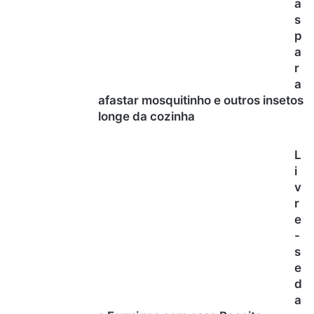
a
s
p
a
r
a
afastar mosquitinho e outros insetos
longe da cozinha
L
i
v
r
e
-
s
e
d
a