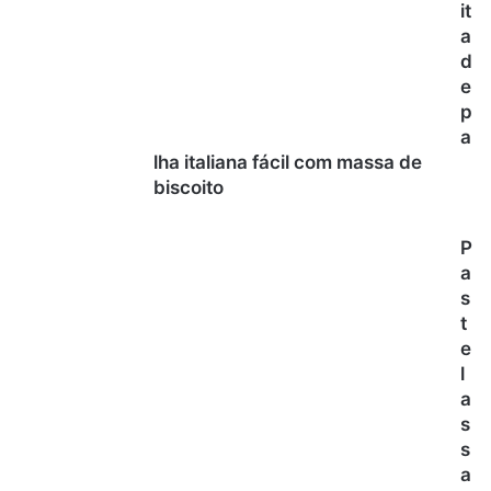
it
a
d
e
p
a
lha italiana fácil com massa de
biscoito
P
a
s
t
e
l
a
s
s
a