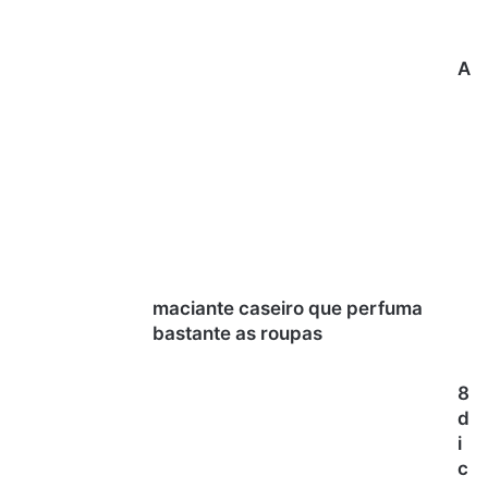
A
maciante caseiro que perfuma
bastante as roupas
8
d
i
c