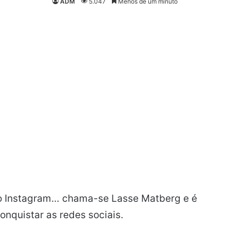
ADM
5.047
Menos de um minuto
no Instagram… chama-se Lasse Matberg e é
nquistar as redes sociais.