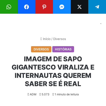
Menu
Pr
-
Início
/
Diversos
DIVERSOS
HISTÓRIAS
IMAGEM DE SAPO
GIGANTESCO VIRALIZA E
INTERNAUTAS QUEREM
SABER SE É REAL
ADM
5.073
1 minuto de leitura