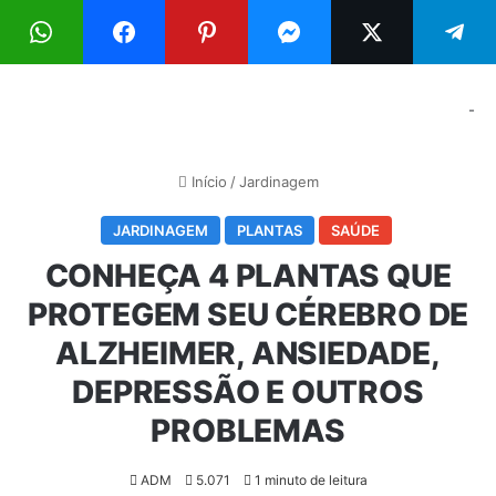
Menu
Pr
-
Início
/
Jardinagem
JARDINAGEM
PLANTAS
SAÚDE
CONHEÇA 4 PLANTAS QUE
PROTEGEM SEU CÉREBRO DE
ALZHEIMER, ANSIEDADE,
DEPRESSÃO E OUTROS
PROBLEMAS
ADM
5.071
1 minuto de leitura