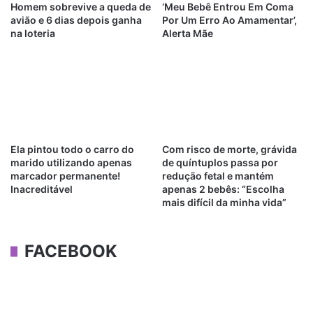
Homem sobrevive a queda de
‘Meu Bebê Entrou Em Coma
avião e 6 dias depois ganha
Por Um Erro Ao Amamentar’,
na loteria
Alerta Mãe
Ela pintou todo o carro do
Com risco de morte, grávida
marido utilizando apenas
de quíntuplos passa por
marcador permanente!
redução fetal e mantém
Inacreditável
apenas 2 bebês: “Escolha
mais difícil da minha vida”
FACEBOOK