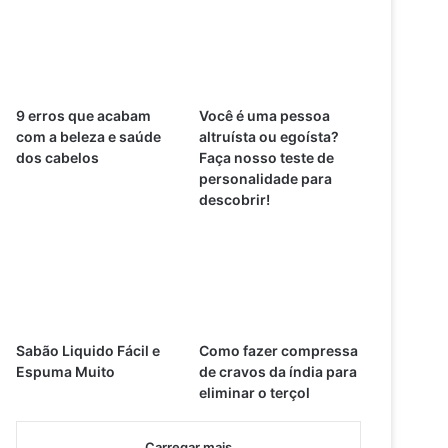
9 erros que acabam
Você é uma pessoa
com a beleza e saúde
altruísta ou egoísta?
dos cabelos
Faça nosso teste de
personalidade para
descobrir!
Sabão Liquido Fácil e
Como fazer compressa
Espuma Muito
de cravos da índia para
eliminar o terçol
Carregar mais