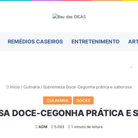
REMÉDIOS CASEIROS
ENTRETENIMENTO
AR
-
Início
/
Culinária
/
Sobremesa Doce-Cegonha prática e saborosa
CULINÁRIA
DOCES
A DOCE-CEGONHA PRÁTICA E
ADM
5.063
1 minuto de leitura