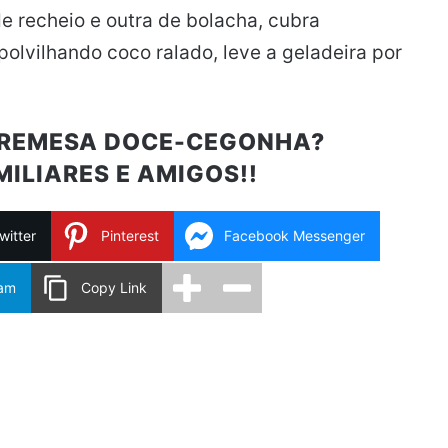
 recheio e outra de bolacha, cubra
polvilhando coco ralado, leve a geladeira por
BREMESA DOCE-CEGONHA?
ILIARES E AMIGOS!!
witter
Pinterest
Facebook Messenger
ram
Copy Link