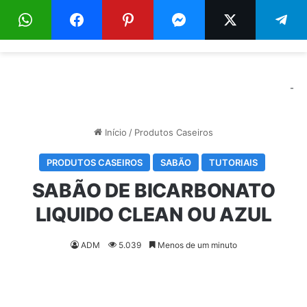
Menu
Pr
-
Início
/
Produtos Caseiros
PRODUTOS CASEIROS
SABÃO
TUTORIAIS
SABÃO DE BICARBONATO
LIQUIDO CLEAN OU AZUL
ADM
5.039
Menos de um minuto