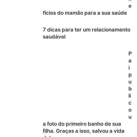
e
fícios do mamão para a sua saúde
7 dicas para ter um relacionamento
saudável
P
a
i
p
u
b
li
c
o
u
a foto do primeiro banho de sua
filha. Graças a isso, salvou a vida