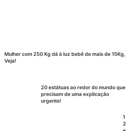
Mulher com 250 Kg dá à luz bebê de mais de 15Kg,
Veja!
20 estátuas ao redor do mundo que
precisam de uma explicação
urgente!
1
2
e