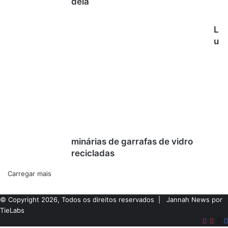
dela
L
u
minárias de garrafas de vidro
recicladas
Carregar mais
© Copyright 2026, Todos os direitos reservados |
Jannah News por
TieLabs
Instag
Pint
X