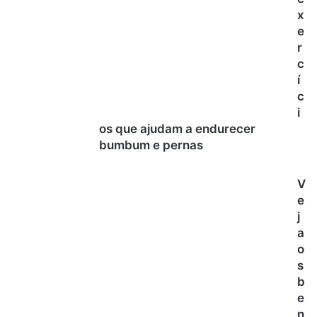
x
e
r
c
í
c
i
os que ajudam a endurecer
bumbum e pernas
V
e
j
a
o
s
b
e
n