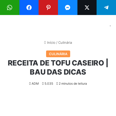
Menu
Pr
-
Início
/
Culinária
CULINÁRIA
RECEITA DE TOFU CASEIRO |
BAU DAS DICAS
ADM
5.035
2 minutos de leitura