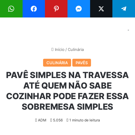
Menu
Pr
-
Início
/
Culinária
CULINÁRIA
PAVÊS
PAVÊ SIMPLES NA TRAVESSA
ATÉ QUEM NÃO SABE
COZINHAR PODE FAZER ESSA
SOBREMESA SIMPLES
ADM
5.056
1 minuto de leitura