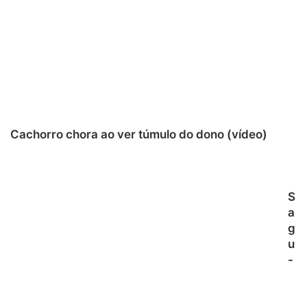
Cachorro chora ao ver túmulo do dono (vídeo)
S
a
g
u
-