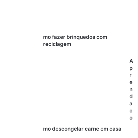
mo fazer brinquedos com
reciclagem
A
p
r
e
n
d
a
c
o
mo descongelar carne em casa