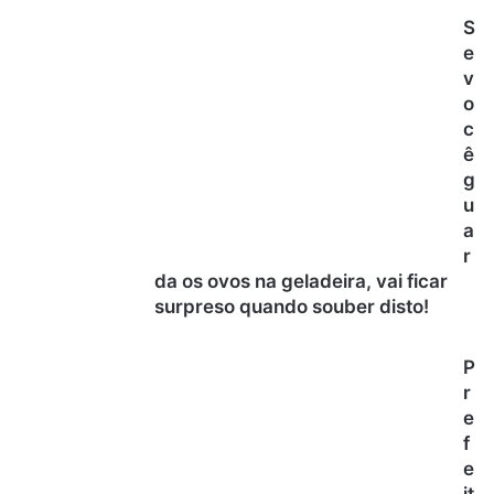
S
e
v
o
c
ê
g
u
a
r
da os ovos na geladeira, vai ficar
surpreso quando souber disto!
P
r
e
f
e