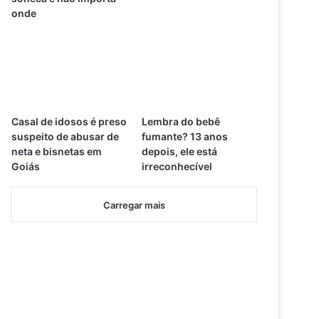
onde
Casal de idosos é preso
Lembra do bebê
suspeito de abusar de
fumante? 13 anos
neta e bisnetas em
depois, ele está
Goiás
irreconhecível
Carregar mais