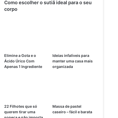
Como escolher o sutiã ideal para o seu
corpo
Elimine a Gota e o
Ideias infalíveis para
Ácido Úrico Com
manter uma casa mais
Apenas 1 Ingrediente
organizada
22 Filhotes que só
Massa de pastel
querem tirar uma
caseiro – fácil e barata
soneca e não importa