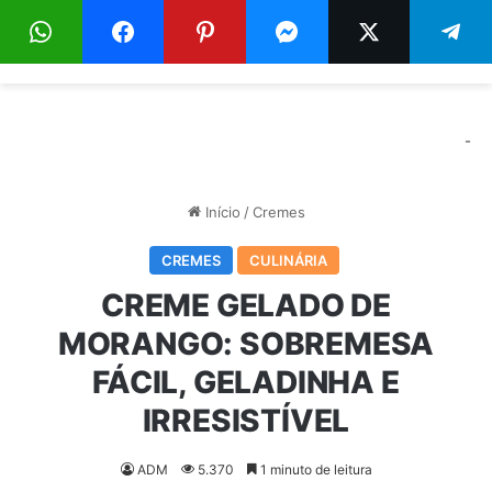
Menu
Pr
-
Início
/
Cremes
CREMES
CULINÁRIA
CREME GELADO DE
MORANGO: SOBREMESA
FÁCIL, GELADINHA E
IRRESISTÍVEL
ADM
5.370
1 minuto de leitura