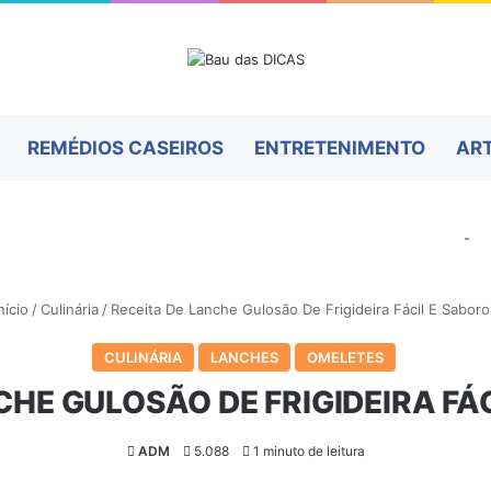
REMÉDIOS CASEIROS
ENTRETENIMENTO
AR
-
nício
/
Culinária
/
Receita De Lanche Gulosão De Frigideira Fácil E Saboro
CULINÁRIA
LANCHES
OMELETES
CHE GULOSÃO DE FRIGIDEIRA FÁ
ADM
5.088
1 minuto de leitura