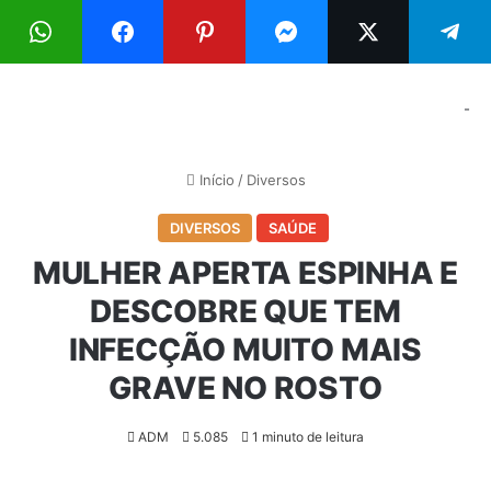
Menu
Pr
-
Início
/
Diversos
DIVERSOS
SAÚDE
MULHER APERTA ESPINHA E
DESCOBRE QUE TEM
INFECÇÃO MUITO MAIS
GRAVE NO ROSTO
ADM
5.085
1 minuto de leitura