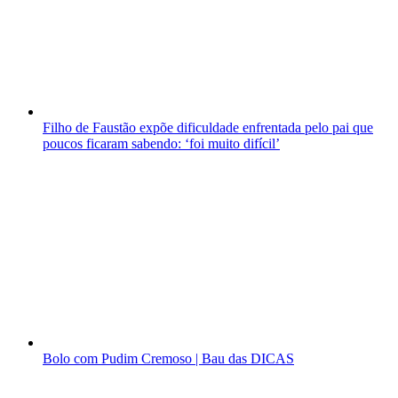
Filho de Faustão expõe dificuldade enfrentada pelo pai que
poucos ficaram sabendo: ‘foi muito difícil’
Bolo com Pudim Cremoso | Bau das DICAS