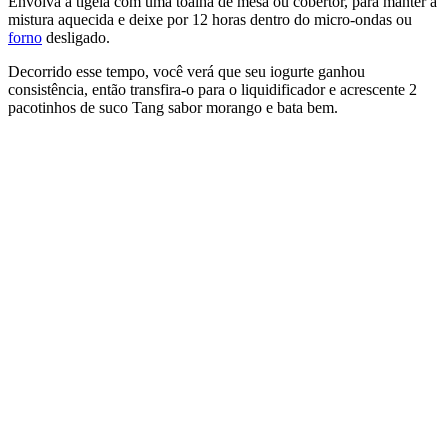
Envolva a tigela com uma toalha de mesa ou cobertor, para manter a
mistura aquecida e deixe por 12 horas dentro do micro-ondas ou
forno
desligado.
Decorrido esse tempo, você verá que seu iogurte ganhou
consistência, então transfira-o para o liquidificador e acrescente 2
pacotinhos de suco Tang sabor morango e bata bem.