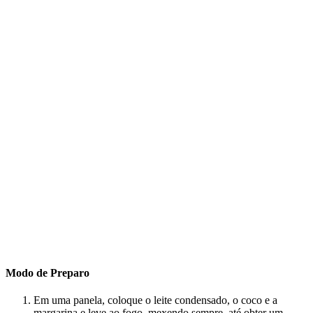
Modo de Preparo
Em uma panela, coloque o leite condensado, o coco e a
margarina e leve ao fogo, mexendo sempre, até obter um