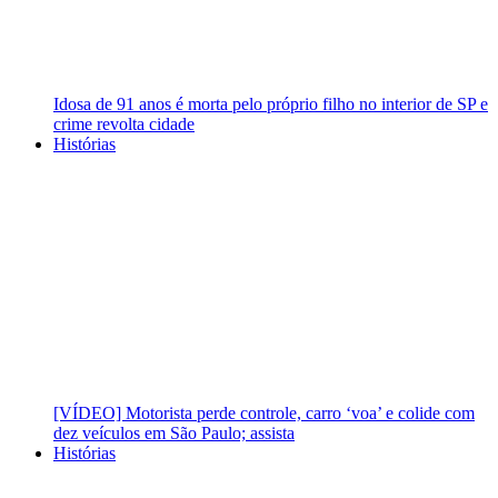
Idosa de 91 anos é morta pelo próprio filho no interior de SP e
crime revolta cidade
Histórias
[VÍDEO] Motorista perde controle, carro ‘voa’ e colide com
dez veículos em São Paulo; assista
Histórias