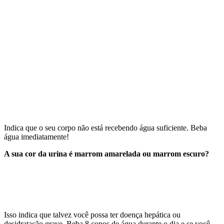
Indica que o seu corpo não está recebendo água suficiente. Beba
água imediatamente!
A sua cor da urina é marrom amarelada ou marrom escuro?
Isso indica que talvez você possa ter doença hepática ou
desidratação grave. Beba 8 copos de água durante o dia e se você