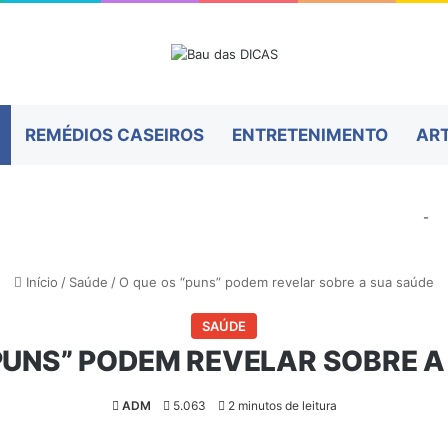
REMÉDIOS CASEIROS
ENTRETENIMENTO
AR
-
Início
/
Saúde
/
O que os “puns” podem revelar sobre a sua saúde
SAÚDE
“PUNS” PODEM REVELAR SOBRE A
ADM
5.063
2 minutos de leitura