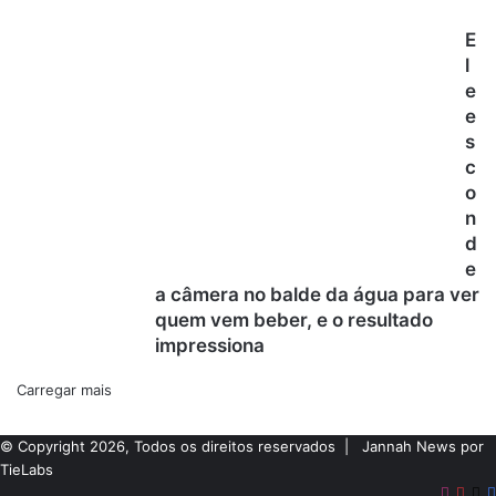
E
l
e
e
s
c
o
n
d
e
a câmera no balde da água para ver
quem vem beber, e o resultado
impressiona
Carregar mais
© Copyright 2026, Todos os direitos reservados |
Jannah News por
TieLabs
Instag
Pint
X