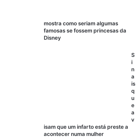
mostra como seriam algumas
famosas se fossem princesas da
Disney
S
i
n
a
is
q
u
e
a
v
isam que um infarto está preste a
acontecer numa mulher