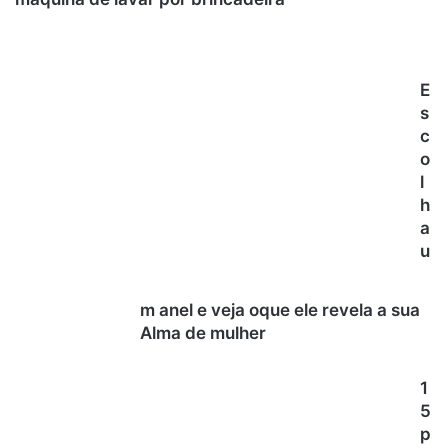
E
s
c
o
l
h
a
u
m anel e veja oque ele revela a sua
Alma de mulher
1
5
p