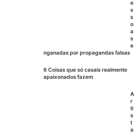
e
s
s
o
a
s
e
nganadas por propagandas falsas
6 Coisas que só casais realmente
apaixonados fazem
A
r
ti
s
t
a