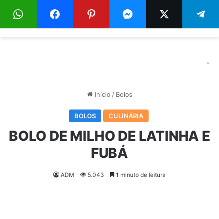
Menu
Pr
-
Início
/
Bolos
BOLOS
CULINÁRIA
BOLO DE MILHO DE LATINHA E
FUBÁ
ADM
5.043
1 minuto de leitura