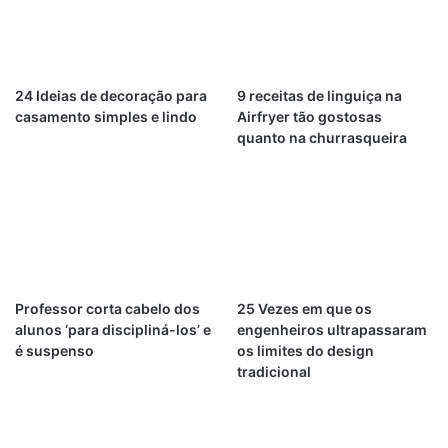
24 Ideias de decoração para
9 receitas de linguiça na
casamento simples e lindo
Airfryer tão gostosas
quanto na churrasqueira
Professor corta cabelo dos
25 Vezes em que os
alunos ‘para discipliná-los’ e
engenheiros ultrapassaram
é suspenso
os limites do design
tradicional