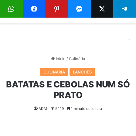
Menu
Pr
-
Início
/
Culinária
CULINÁRIA
LANCHES
BATATAS E CEBOLAS NUM SÓ
PRATO
ADM
5.119
1 minuto de leitura