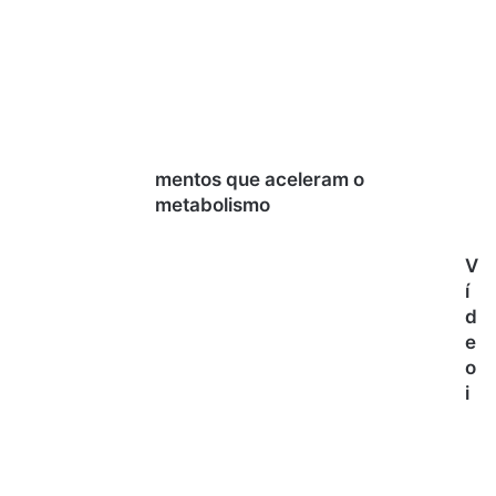
mentos que aceleram o
metabolismo
V
í
d
e
o
i