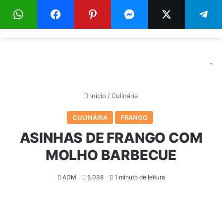
Menu
Pr
-
Início
/
Culinária
CULINÁRIA
FRANGO
ASINHAS DE FRANGO COM
MOLHO BARBECUE
ADM
5.038
1 minuto de leitura