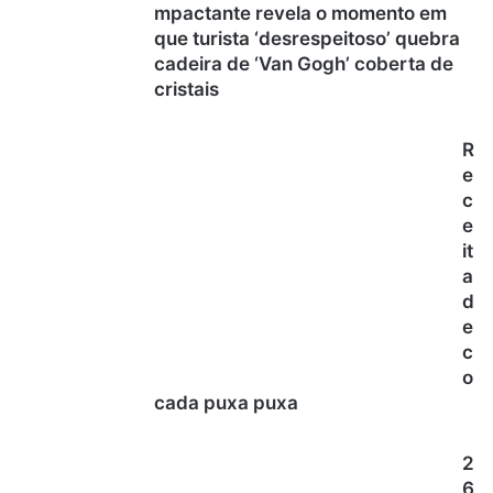
mpactante revela o momento em
que turista ‘desrespeitoso’ quebra
cadeira de ‘Van Gogh’ coberta de
cristais
R
e
c
e
it
a
d
e
c
o
cada puxa puxa
2
6