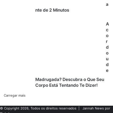
a
nte de 2 Minutos
A
c
o
r
d
o
u
d
e
Madrugada? Descubra o Que Seu
Corpo Está Tentando Te Dizer!
Carregar mais
© Copyright 2026, Todos os direitos reservados |
Jannah News por