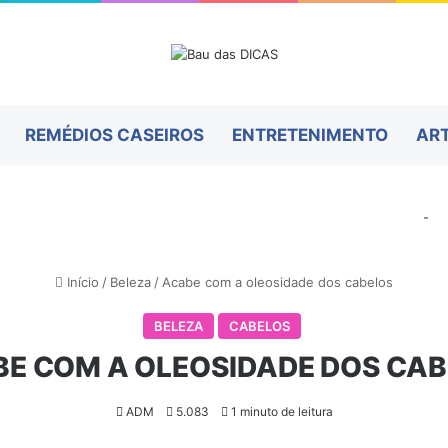
REMÉDIOS CASEIROS
ENTRETENIMENTO
AR
-
Início
/
Beleza
/
Acabe com a oleosidade dos cabelos
BELEZA
CABELOS
E COM A OLEOSIDADE DOS CA
ADM
5.083
1 minuto de leitura