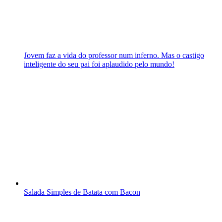
Jovem faz a vida do professor num inferno. Mas o castigo
inteligente do seu pai foi aplaudido pelo mundo!
Salada Simples de Batata com Bacon