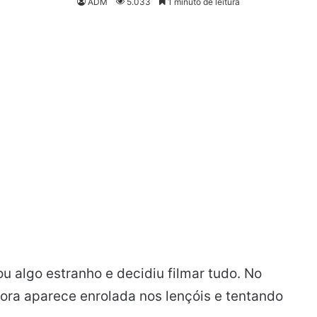
ADM
5.033
1 minuto de leitura
ou algo estranho e decidiu filmar tudo. No
adora aparece enrolada nos lençóis e tentando