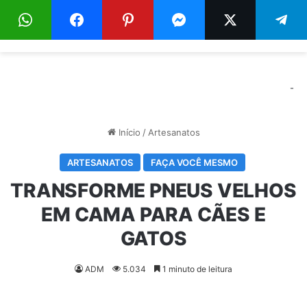
Menu
Pr
-
Início
/
Artesanatos
ARTESANATOS
FAÇA VOCÊ MESMO
TRANSFORME PNEUS VELHOS
EM CAMA PARA CÃES E
GATOS
ADM
5.034
1 minuto de leitura