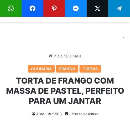
Menu
Pr
-
Início
/
Culinária
CULINÁRIA
FRANGO
TORTAS
TORTA DE FRANGO COM
MASSA DE PASTEL, PERFEITO
PARA UM JANTAR
ADM
5.503
1 minuto de leitura