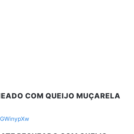
HEADO COM QUEIJO MUÇARELA
X1GWinypXw