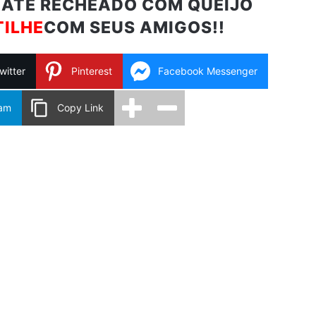
MATE RECHEADO COM QUEIJO
ILHE
COM SEUS AMIGOS!!
witter
Pinterest
Facebook Messenger
ram
Copy Link