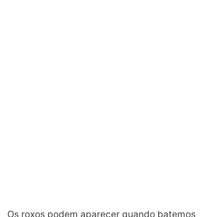
Os roxos podem aparecer
quando
batemos