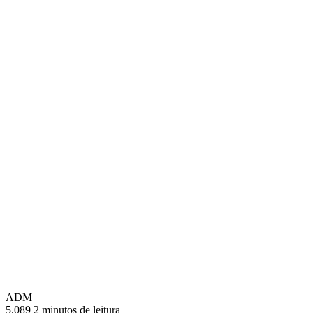
ADM
5.089
2 minutos de leitura