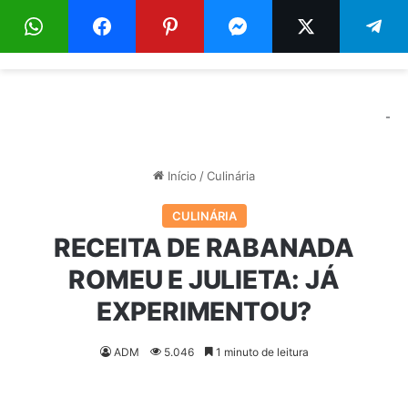
Menu
Pr
-
Início
/
Culinária
CULINÁRIA
RECEITA DE RABANADA
ROMEU E JULIETA: JÁ
EXPERIMENTOU?
ADM
5.046
1 minuto de leitura