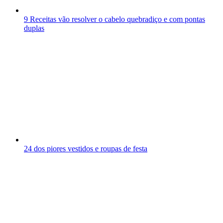
9 Receitas vão resolver o cabelo quebradiço e com pontas
duplas
24 dos piores vestidos e roupas de festa