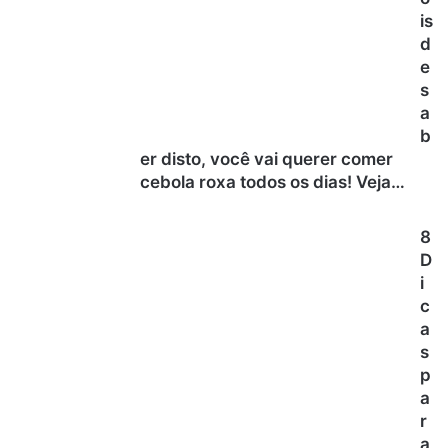
is
d
e
s
a
b
er disto, você vai querer comer
cebola roxa todos os dias! Veja…
8
D
i
c
a
s
p
a
r
a