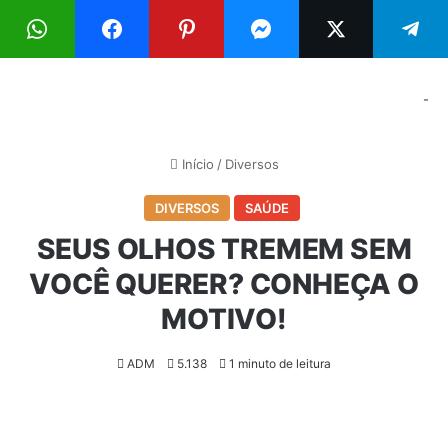
Menu
Pr
-
Início
/
Diversos
DIVERSOS
SAÚDE
SEUS OLHOS TREMEM SEM
VOCÊ QUERER? CONHEÇA O
MOTIVO!
ADM
5.138
1 minuto de leitura