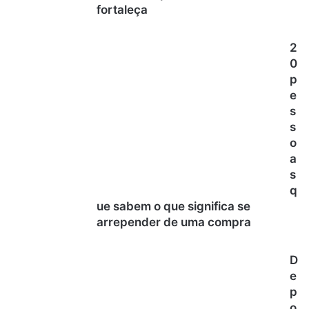
fortaleça
2
0
p
e
s
s
o
a
s
q
ue sabem o que significa se
arrepender de uma compra
D
e
p
o