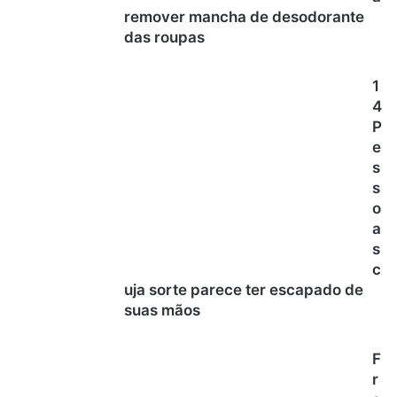
remover mancha de desodorante
das roupas
1
4
P
e
s
s
o
a
s
c
uja sorte parece ter escapado de
suas mãos
F
r