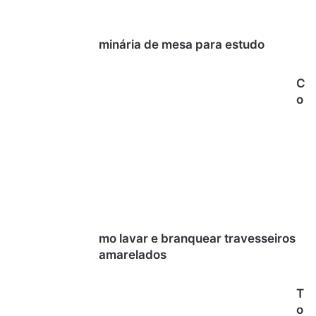
minária de mesa para estudo
C
o
mo lavar e branquear travesseiros
amarelados
T
o