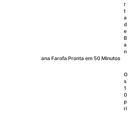
r
t
a
d
e
B
a
n
ana Farofa Pronta em 50 Minutos
O
s
1
0
p
ri