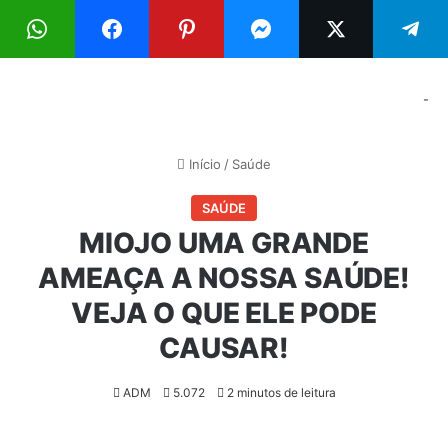
Menu
Pr
-
Início
/
Saúde
SAÚDE
MIOJO UMA GRANDE
AMEAÇA A NOSSA SAÚDE!
VEJA O QUE ELE PODE
CAUSAR!
ADM
5.072
2 minutos de leitura