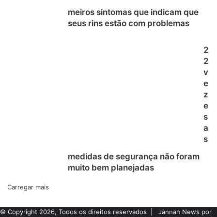
meiros sintomas que indicam que
seus rins estão com problemas
2
2
v
e
z
e
s
a
s
medidas de segurança não foram
muito bem planejadas
Carregar mais
© Copyright 2026, Todos os direitos reservados |
Jannah News por