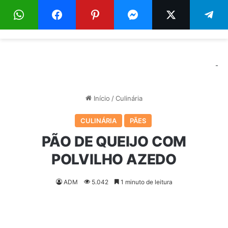
Menu
Pr
-
Início
/
Culinária
CULINÁRIA
PÃES
PÃO DE QUEIJO COM
POLVILHO AZEDO
ADM
5.042
1 minuto de leitura