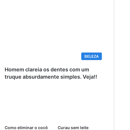
BELEZA
Homem clareia os dentes com um
truque absurdamente simples. Veja!!
Como eliminar o cocô
Curau sem leite