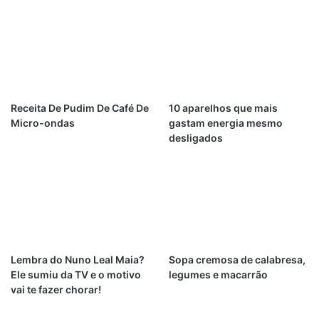
Receita De Pudim De Café De
10 aparelhos que mais
Micro-ondas
gastam energia mesmo
desligados
Lembra do Nuno Leal Maia?
Sopa cremosa de calabresa,
Ele sumiu da TV e o motivo
legumes e macarrão
vai te fazer chorar!