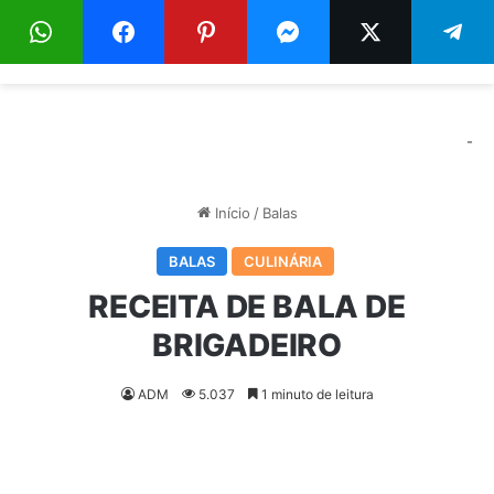
Menu
Pr
-
Início
/
Balas
BALAS
CULINÁRIA
RECEITA DE BALA DE
BRIGADEIRO
ADM
5.037
1 minuto de leitura