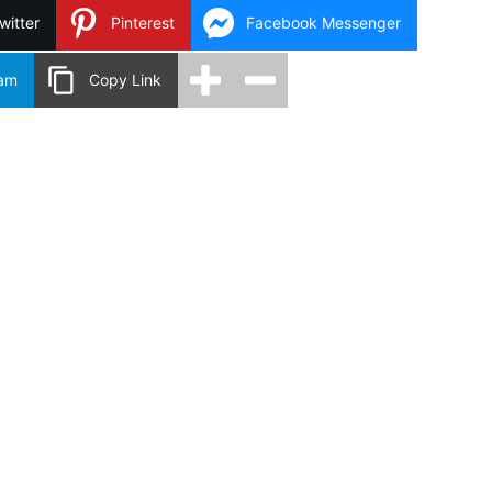
witter
Pinterest
Facebook Messenger
ram
Copy Link