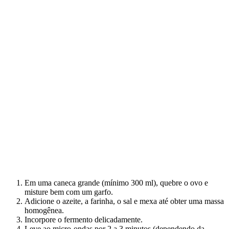
Em uma caneca grande (mínimo 300 ml), quebre o ovo e
misture bem com um garfo.
Adicione o azeite, a farinha, o sal e mexa até obter uma massa
homogênea.
Incorpore o fermento delicadamente.
Leve ao micro-ondas por 2 a 3 minutos (dependendo da