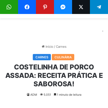
Menu
Pr
-
Início
/
Carnes
CARNES
CULINÁRIA
COSTELINHA DE PORCO
ASSADA: RECEITA PRÁTICA E
SABOROSA!
ADM
5.051
1 minuto de leitura