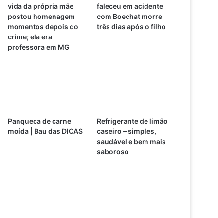
vida da própria mãe
faleceu em acidente
postou homenagem
com Boechat morre
momentos depois do
três dias após o filho
crime; ela era
professora em MG
Panqueca de carne
Refrigerante de limão
moída | Bau das DICAS
caseiro – simples,
saudável e bem mais
saboroso