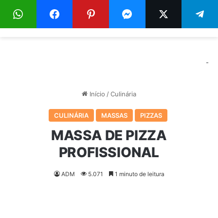
Menu
Pr
-
Início
/
Culinária
CULINÁRIA
MASSAS
PIZZAS
MASSA DE PIZZA
PROFISSIONAL
ADM
5.071
1 minuto de leitura