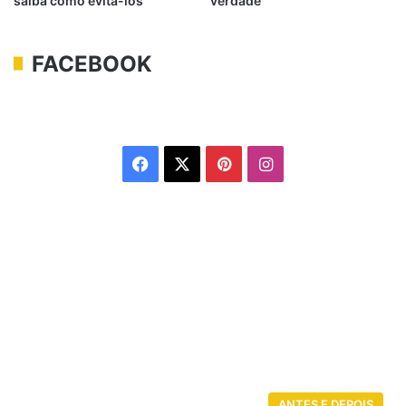
saiba como evitá-los
verdade
FACEBOOK
Facebook
X
Pinterest
Instagram
ANTES E DEPOIS