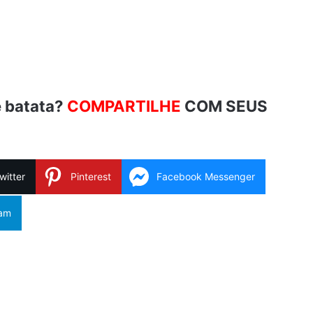
 batata?
COMPARTILHE
COM SEUS
witter
Pinterest
Facebook Messenger
ram
Copy Link