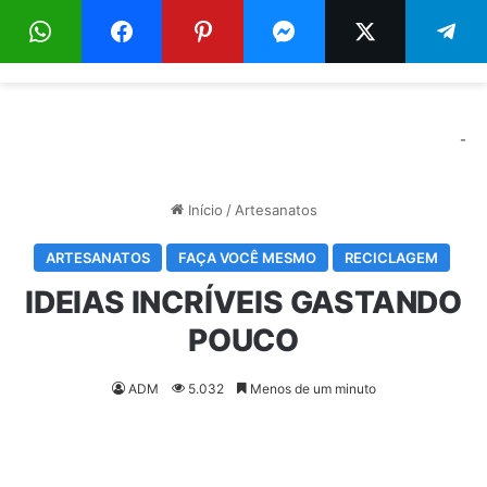
Menu
Pr
-
Início
/
Artesanatos
ARTESANATOS
FAÇA VOCÊ MESMO
RECICLAGEM
IDEIAS INCRÍVEIS GASTANDO
POUCO
ADM
5.032
Menos de um minuto