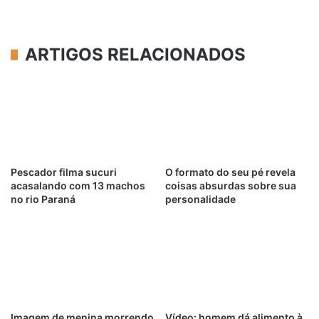
ARTIGOS RELACIONADOS
Pescador filma sucuri
O formato do seu pé revela
acasalando com 13 machos
coisas absurdas sobre sua
no rio Paraná
personalidade
Imagem de menina morrendo
Vídeo: homem dá alimento à