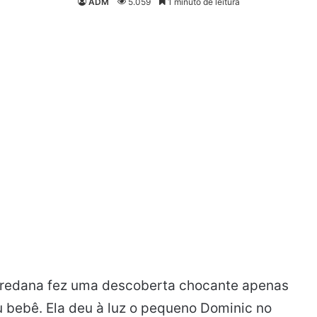
ADM
5.059
1 minuto de leitura
oredana fez uma descoberta chocante apenas
 bebê. Ela deu à luz o pequeno Dominic no