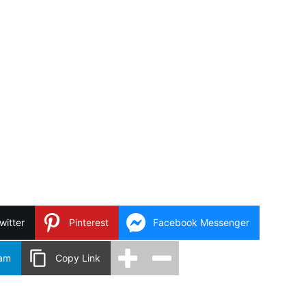
witter
Pinterest
Facebook Messenger
ram
Copy Link