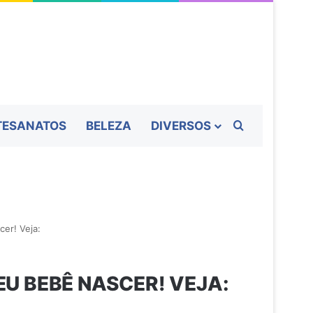
Procurar por
TESANATOS
BELEZA
DIVERSOS
er! Veja:
U BEBÊ NASCER! VEJA: